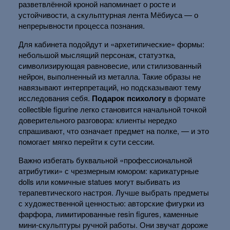
разветвлённой кроной напоминает о росте и
устойчивости, а скульптурная лента Мёбиуса — о
непрерывности процесса познания.
Для кабинета подойдут и «архетипические» формы:
небольшой мыслящий персонаж, статуэтка,
символизирующая равновесие, или стилизованный
нейрон, выполненный из металла. Такие образы не
навязывают интерпретаций, но подсказывают тему
исследования себя.
Подарок психологу
в формате
collectible figurine легко становится начальной точкой
доверительного разговора: клиенты нередко
спрашивают, что означает предмет на полке, — и это
помогает мягко перейти к сути сессии.
Важно избегать буквальной «профессиональной
атрибутики» с чрезмерным юмором: карикатурные
dolls или комичные statues могут выбивать из
терапевтического настроя. Лучше выбрать предметы
с художественной ценностью: авторские фигурки из
фарфора, лимитированные resin figures, каменные
мини-скульптуры ручной работы. Они звучат дороже